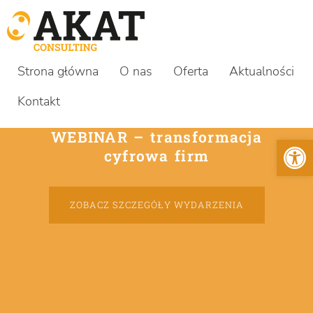
Strona główna
O nas
Oferta
Aktualności
Kontakt
WEBINAR – transformacja
Otwórz 
cyfrowa firm
ZOBACZ SZCZEGÓŁY WYDARZENIA