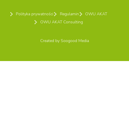
Polityka prywatności
Regulamin
OWU AKAT
OWU AKAT Consulting
Created by
Soogood Media