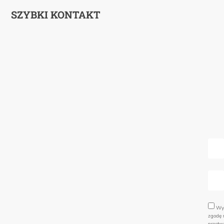
SZYBKI KONTAKT
Wy
zgodę 
przetw