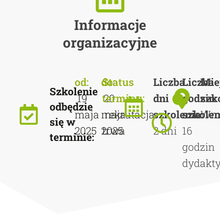
Informacje
organizacyjne
od:
do:
Status
Liczba
Liczba
Mie
Szkolenie
19
terminu:
20
dni
godzin
szk
odbędzie
maja
maja
rekrutacja
szkolenia:
szkolen
Wro
się w
2025
2025
trwa
2 dni
16
terminie:
godzin
dydakt