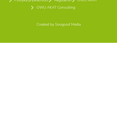
Polityka prywatności
Regulamin
OWU AKAT
OWU AKAT Consulting
Created by
Soogood Media