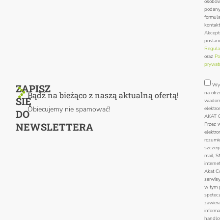
osobo
podan
formul
kontak
Akcept
postan
Regula
oraz
Po
prywat
Wy
ZAPISZ
na otr
Bądź na bieżąco z naszą aktualną ofertą!
SIĘ
wiadom
Obiecujemy nie spamować!
elektro
DO
AKAT C
NEWSLETTERA
Przez 
elektro
rozumie
szczegó
mail, 
interne
Akat Co
serwisy
w tym p
społec
zawiera
informa
handlo