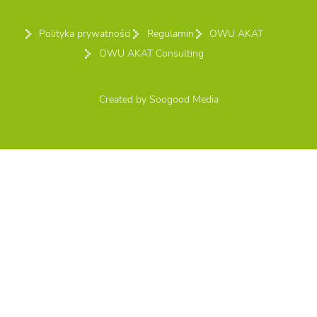
Polityka prywatności
Regulamin
OWU AKAT
OWU AKAT Consulting
Created by
Soogood Media