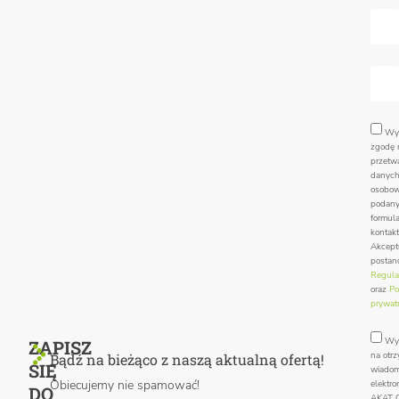
Wy
zgodę 
przetw
danyc
osobo
podan
formul
kontak
Akcept
postan
Regula
oraz
Po
prywat
Wy
ZAPISZ
na otr
Bądź na bieżąco z naszą aktualną ofertą!
SIĘ
wiadom
Obiecujemy nie spamować!
elektro
DO
AKAT C