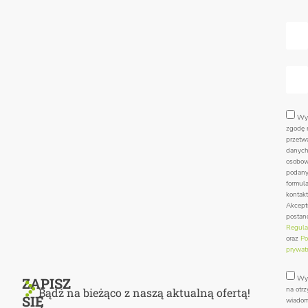
Wy
zgodę 
przetw
danyc
osobo
podan
formul
kontak
Akcept
postan
Regula
oraz
Po
prywat
Wy
ZAPISZ
na otr
Bądź na bieżąco z naszą aktualną ofertą!
SIĘ
wiadom