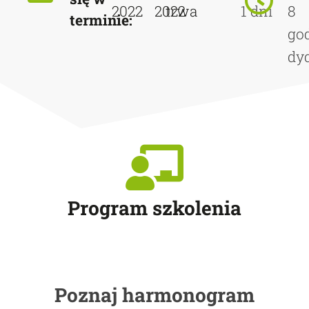
2022
2022
trwa
1 dni
8
terminie:
go
dy
Program szkolenia
Poznaj harmonogram