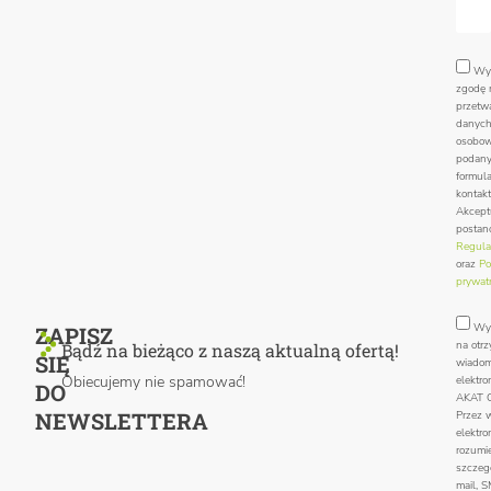
Wy
zgodę 
przetw
danyc
osobo
podan
formul
kontak
Akcept
postan
Regula
oraz
Po
prywat
Wy
ZAPISZ
na otr
Bądź na bieżąco z naszą aktualną ofertą!
SIĘ
wiadom
Obiecujemy nie spamować!
elektro
DO
AKAT C
NEWSLETTERA
Przez 
elektro
rozumie
szczegó
mail, 