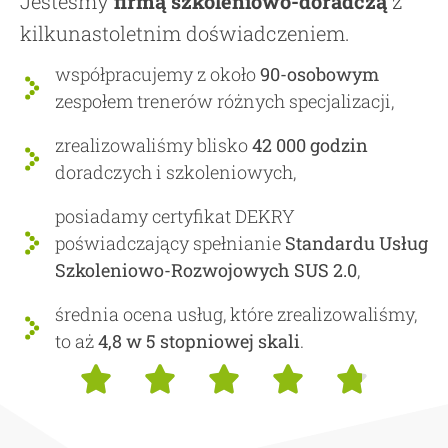
Jesteśmy
firmą szkoleniowo-doradczą
z
kilkunastoletnim doświadczeniem.
współpracujemy z około
90-osobowym
zespołem trenerów różnych specjalizacji,
zrealizowaliśmy blisko
42 000 godzin
doradczych i szkoleniowych,
posiadamy certyfikat DEKRY
poświadczający spełnianie
Standardu Usług
Szkoleniowo-Rozwojowych SUS 2.0
,
średnia ocena usług, które zrealizowaliśmy,
to aż
4,8 w 5 stopniowej skali
.




