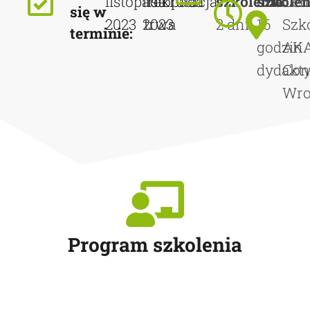
listopada
listopada
rekrutacja
szkolenia:
szkolen
Cen
się w
2023
2023
trwa
2 dni
16
Szk
terminie:
godzin
AK
dydakt
Con
Wro
Program szkolenia