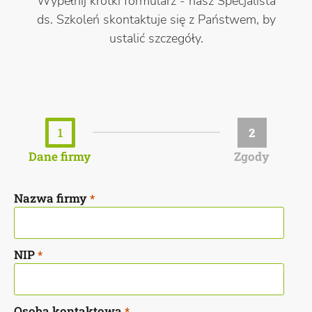
Wypełnij krótki formularz - nasz Specjalista
ds. Szkoleń skontaktuje się z Państwem, by
ustalić szczegóły.
1
2
Dane firmy
Zgody
Nazwa firmy
*
NIP
*
Osoba kontaktowa
*