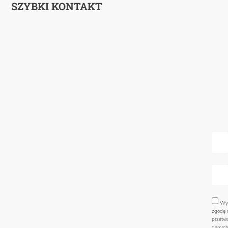
SZYBKI KONTAKT
Wy
zgodę 
przetw
danyc