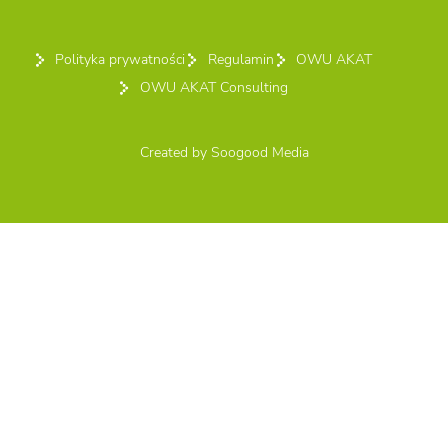
Polityka prywatności
Regulamin
OWU AKAT
OWU AKAT Consulting
Created by
Soogood Media