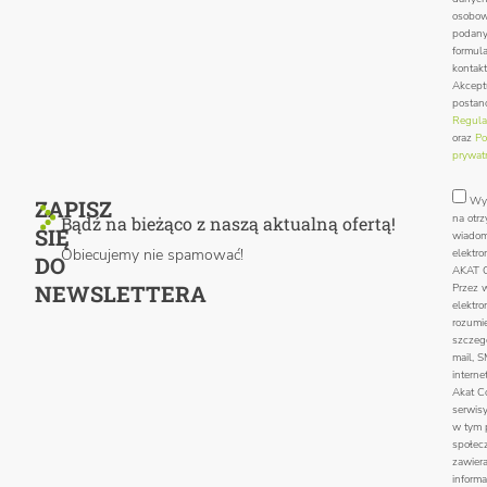
osobo
podan
formul
kontak
Akcept
postan
Regula
oraz
Po
prywat
Wy
ZAPISZ
na otr
Bądź na bieżąco z naszą aktualną ofertą!
SIĘ
wiadom
Obiecujemy nie spamować!
elektro
DO
AKAT C
NEWSLETTERA
Przez 
elektro
rozumie
szczegó
mail, 
interne
Akat Co
serwisy
w tym p
społec
zawiera
informa