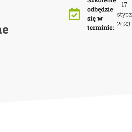
Szkolenie
17
odbędzie
styc
się w
2023
ne
terminie: