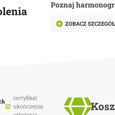
Poznaj harmonogr
lenia
ZOBACZ SZCZEGÓ
certyfikat
ch
Kosz
ukończenia
szkolenia