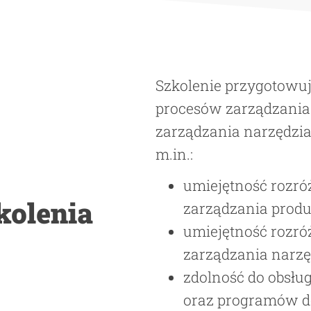
Szkolenie przygotowuj
procesów zarządzani
zarządzania narzędzia
m.in.:
umiejętność rozr
kolenia
zarządzania prod
umiejętność rozr
zarządzania narz
zdolność do obsłu
oraz programów d