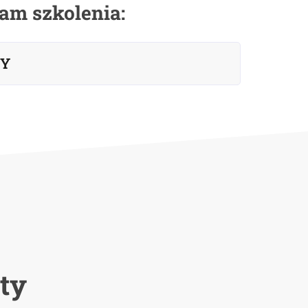
am szkolenia:
ŁY
ty