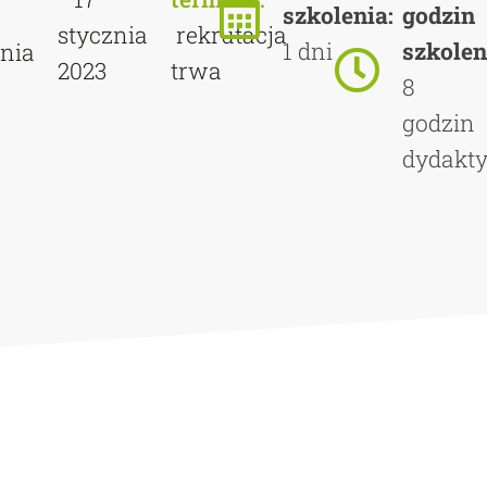
szkolenia:
godzin
stycznia
rekrutacja
1 dni
szkolen
znia
2023
trwa
8
godzin
dydakt