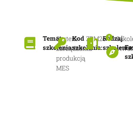
Temat
Kod
Rodzaj
System
ZPM2o
Szkol
Fo
szkolenia:
szkolenia:
szkolenia
zarządzania
otwar
sz
produkcją
MES