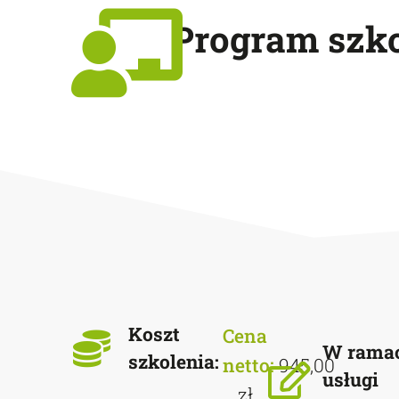
Program szko
Koszt
Cena
W rama
szkolenia:
netto:
945,00
usługi
zł