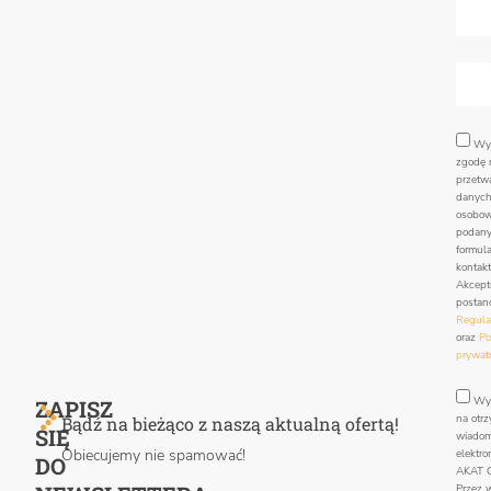
Wy
zgodę 
przetw
danyc
osobo
podan
formul
kontak
Akcept
postan
Regula
oraz
Po
prywat
Wy
ZAPISZ
na otr
Bądź na bieżąco z naszą aktualną ofertą!
SIĘ
wiadom
Obiecujemy nie spamować!
elektro
DO
AKAT C
Przez 