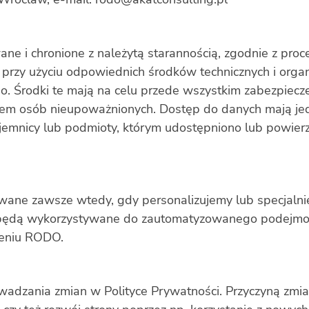
i chronione z należytą starannością, zgodnie z proc
przy użyciu odpowiednich środków technicznych i orga
 Środki te mają na celu przede wszystkim zabezpiecze
pem osób nieupoważnionych. Dostęp do danych mają je
emnicy lub podmioty, którym udostępniono lub powier
ne zawsze wtedy, gdy personalizujemy lub specjalnie
 będą wykorzystywane do zautomatyzowanego podejmow
ieniu RODO.
dzania zmian w Polityce Prywatności. Przyczyną zmian