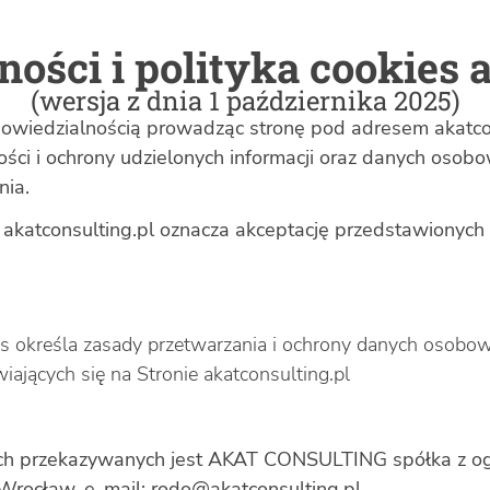
ości i polityka cookies 
(wersja z dnia 1 października 2025)
owiedzialnością prowadząc stronę pod adresem akatcon
i i ochrony udzielonych informacji oraz danych osobo
nia.
wą akatconsulting.pl oznacza akceptację przedstawio
kies określa zasady przetwarzania i ochrony danych oso
iających się̨ na Stronie
akatconsulting.pl
ch przekazywanych jest AKAT CONSULTING spółka z ogr
Wrocław, e-mail:
rodo@akatconsulting.pl