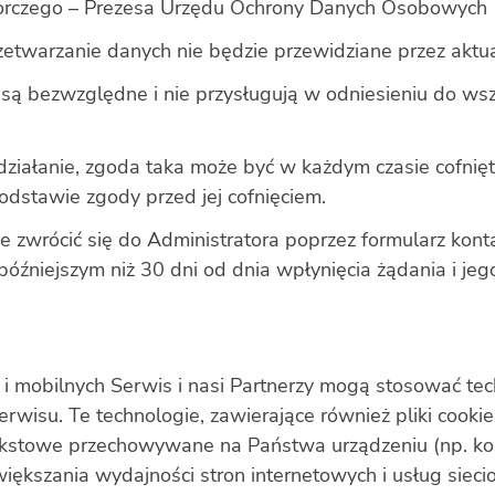
zorczego – Prezesa Urzędu Ochrony Danych Osobowych
zetwarzanie danych nie będzie przewidziane przez aktu
e są bezwzględne i nie przysługują w odniesieniu do ws
działanie, zgoda taka może być w każdym czasie cofnię
dstawie zgody przed jej cofnięciem.
e zwrócić się do Administratora poprzez formularz kon
óźniejszym niż 30 dni od dnia wpłynięcia żądania i je
mobilnych Serwis i nasi Partnerzy mogą stosować techn
isu. Te technologie, zawierające również pliki cookie
i tekstowe przechowywane na Państwa urządzeniu (np. ko
ększania wydajności stron internetowych i usług sieciow