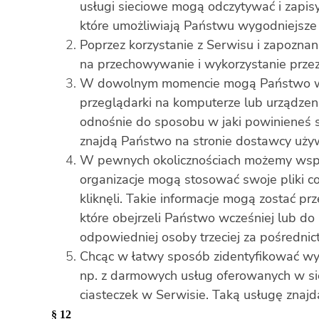
usługi sieciowe mogą odczytywać i zapisy
które umożliwiają Państwu wygodniejsze k
Poprzez korzystanie z Serwisu i zapozna
na przechowywanie i wykorzystanie przez n
W dowolnym momencie mogą Państwo wył
przeglądarki na komputerze lub urządzen
odnośnie do sposobu w jaki powinieneś 
znajdą Państwo na stronie dostawcy uży
W pewnych okolicznościach możemy współ
organizacje mogą stosować swoje pliki co
kliknęli. Takie informacje mogą zostać p
które obejrzeli Państwo wcześniej lub do
odpowiedniej osoby trzeciej za pośrednic
Chcąc w łatwy sposób zidentyfikować wyk
np. z darmowych usług oferowanych w sie
ciasteczek w Serwisie. Taką usługę znaj
§ 12