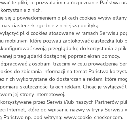
wać te pliki, co pozwala im na rozpoznanie Państwa urz
orzystanie z nich.
nie się z powiadomieniem o plikach cookies wyświetlany
as ciasteczek zgodnie z niniejszą polityką.
ączyć pliki cookies stosowane w ramach Serwisu pop
iu mobilnym, które pozwali zablokować ciasteczka lub p
skonfigurować swoją przeglądarkę do korzystania z pl
wanej przeglądarki dostępnej poprzez ekran pomocy.
pracować z osobami trzecimi w celu prowadzenia Ser
okies do zbierania informacji na temat Państwa korzyst
rzez nich wykorzystane do dostarczania reklam, które mo
 pomiaru skuteczności takich reklam. Chcąc je wyłączyć 
twem jej strony internetowej.
orzystywane przez Serwis i/lub naszych Partnerów plik
ci Internet, które po wpisaniu nazwy witryny Serwisu 
dą Państwo np. pod witryną:
www.cookie-checker.com
.